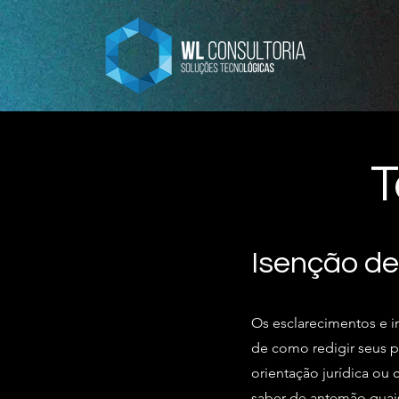
T
Isenção de
Os esclarecimentos e i
de como redigir seus 
orientação jurídica o
saber de antemão quais