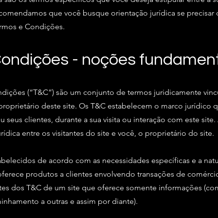
 Recomendamos que você busque orientação jurídica se precisar
Termos e Condições.
Condições - noções fundamen
ndições (“T&C”) são um conjunto de termos juridicamente vinc
proprietário deste site. Os T&C estabelecem o marco jurídico q
 ou seus clientes, durante a sua visita ou interação com este sit
rídica entre os visitantes do site e você, o proprietário do site.
elecidos de acordo com as necessidades específicas e a natur
ferece produtos a clientes envolvendo transações de comércio 
tes dos T&C de um site que oferece somente informações (c
minhamento a outras e assim por diante).