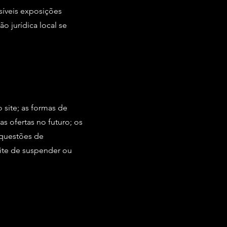
síveis exposições
ão jurídica local se
site; as formas de
s ofertas no futuro; os
a questões de
site de suspender ou