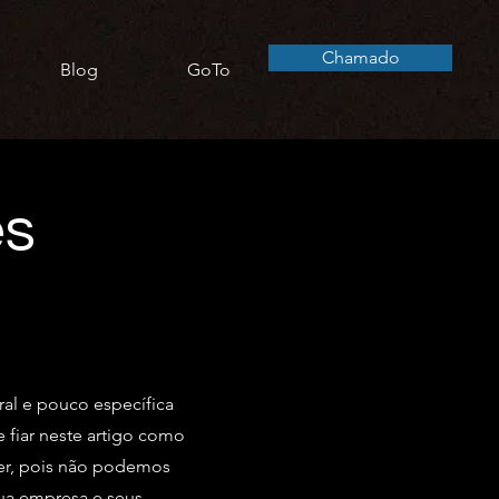
Chamado
Blog
GoTo
es
ral e pouco específica
fiar neste artigo como
er, pois não podemos
sua empresa e seus