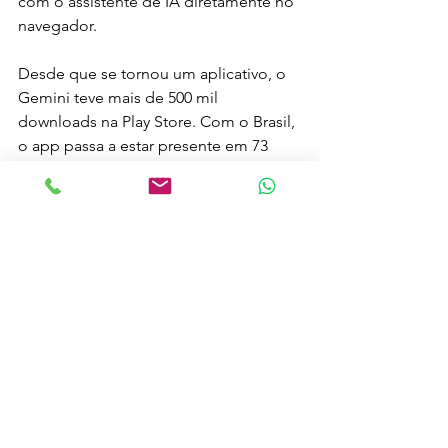
com o assistente de IA diretamente no 
navegador.
Desde que se tornou um aplicativo, o 
Gemini teve mais de 500 mil 
downloads na Play Store. Com o Brasil, 
o app passa a estar presente em 73 
países de 5 diferentes continentes, 
disponível em nove línguas (chinês, 
inglês, francês, alemão, italiano, 
japonês, coreano, espanhol e 
português).