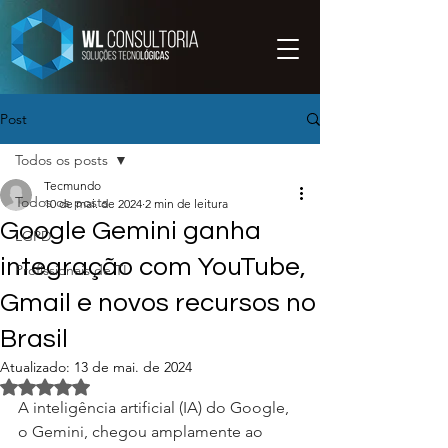
Chamado
Post
Todos os posts
Tecmundo
Todos os posts
10 de mai. de 2024
2 min de leitura
Google Gemini ganha
LGPD
integração com YouTube,
Profissionais de TI
Gmail e novos recursos no
Brasil
Atualizado:
13 de mai. de 2024
Avaliado com NaN de 5 estrelas.
A inteligência artificial (IA) do Google, 
o Gemini, chegou amplamente ao 